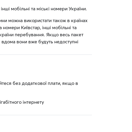
інші мобільні та міські номери України.
ини можна використати також в країнах
а номери Київстар, інші мобільні та
 країни перебування. Якщо весь пакет
як вдома вони вже будуть недоступні
йтеся без додаткової плати, якщо в
ігабітного інтернету