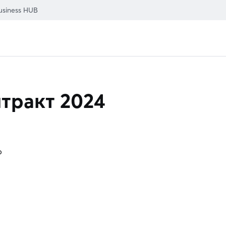
usiness HUB
тракт 2024
р