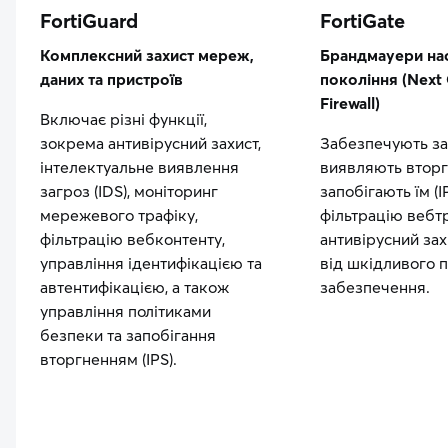
FortiGuard
FortiGate
Комплексний захист мереж,
Брандмауери на
даних та пристроїв
покоління (Next 
Firewall)
Включає різні функції,
зокрема антивірусний захист,
Забезпечують за
інтелектуальне виявлення
виявляють вторг
загроз (IDS), моніторинг
запобігають їм (I
мережевого трафіку,
фільтрацію вебтр
фільтрацію вебконтенту,
антивірусний зах
управління ідентифікацією та
від шкідливого 
автентифікацією, а також
забезпечення.
управління політиками
безпеки та запобігання
вторгненням (IPS).