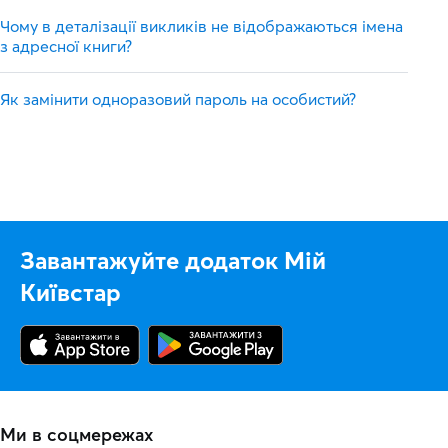
Чому в деталізації викликів не відображаються імена
з адресної книги?
Як замінити одноразовий пароль на особистий?
Завантажуйте додаток Мій
Київстар
Ми в соцмережах