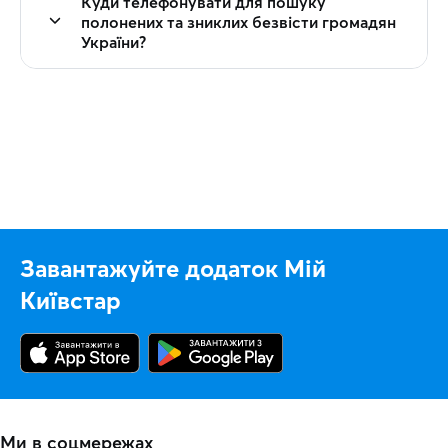
Куди телефонувати для пошуку
полонених та зниклих безвісти громадян
України?
Завантажуйте додаток Мій
Київстар
Ми в соцмережах