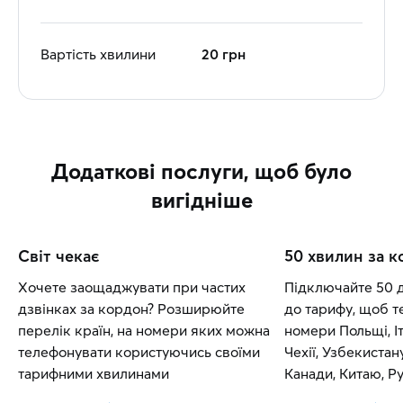
Вартість хвилини
20 грн
Додаткові послуги, щоб було
вигідніше
Світ чекає
50 хвилин за 
Хочете заощаджувати при частих
Підключайте 50 
дзвінках за кордон? Розширюйте
до тарифу, щоб т
перелік країн, на номери яких можна
номери Польщі, Іт
телефонувати користуючись своїми
Чехії, Узбекистан
тарифними хвилинами
Канади, Китаю, Рум
Словаччини.