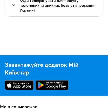
Куди телефонувати для пошуку
полонених та зниклих безвісти громадян
України?
Завантажуйте додаток Мій
Київстар
Ми в соцмережах