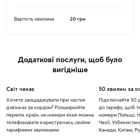
Вартість хвилини
20 грн
Додаткові послуги, щоб було
вигідніше
Світ чекає
50 хвилин за 
Хочете заощаджувати при частих
Підключайте 50 
дзвінках за кордон? Розширюйте
до тарифу, щоб т
перелік країн, на номери яких можна
номери Польщі, Іт
телефонувати користуючись своїми
Чехії, Узбекистан
тарифними хвилинами
Канади, Китаю, Рум
Словаччини.