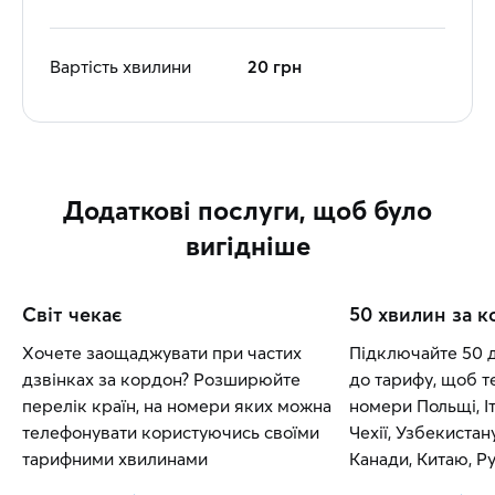
Вартість хвилини
20 грн
Додаткові послуги, щоб було
вигідніше
Світ чекає
50 хвилин за 
Хочете заощаджувати при частих
Підключайте 50 
дзвінках за кордон? Розширюйте
до тарифу, щоб т
перелік країн, на номери яких можна
номери Польщі, Іт
телефонувати користуючись своїми
Чехії, Узбекистан
тарифними хвилинами
Канади, Китаю, Рум
Словаччини.