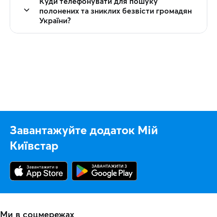
Куди телефонувати для пошуку
полонених та зниклих безвісти громадян
України?
Завантажуйте додаток Мій
Київстар
Ми в соцмережах