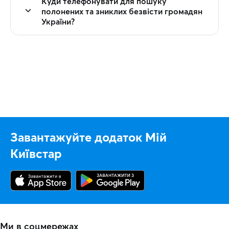
Куди телефонувати для пошуку
полонених та зниклих безвісти громадян
України?
Завантажуйте додаток Мій
Київстар
Ми в соцмережах