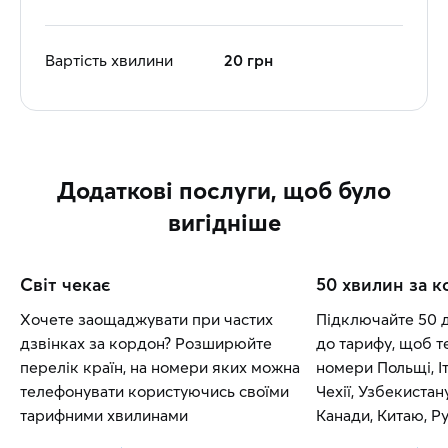
Вартість хвилини
20 грн
Додаткові послуги, щоб було
вигідніше
Світ чекає
50 хвилин за 
Хочете заощаджувати при частих
Підключайте 50 
дзвінках за кордон? Розширюйте
до тарифу, щоб т
перелік країн, на номери яких можна
номери Польщі, Іт
телефонувати користуючись своїми
Чехії, Узбекистан
тарифними хвилинами
Канади, Китаю, Рум
Словаччини.