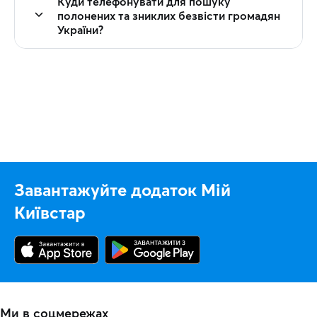
Куди телефонувати для пошуку
полонених та зниклих безвісти громадян
України?
Завантажуйте додаток Мій
Київстар
Ми в соцмережах