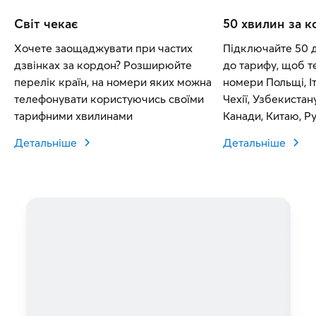
Світ чекає
50 хвилин за 
Хочете заощаджувати при частих
Підключайте 50 
дзвінках за кордон? Розширюйте
до тарифу, щоб т
перелік країн, на номери яких можна
номери Польщі, Іт
телефонувати користуючись своїми
Чехії, Узбекистан
тарифними хвилинами
Канади, Китаю, Рум
Словаччини.
Детальніше
Детальніше