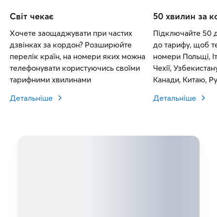
Світ чекає
50 хвилин за 
Хочете заощаджувати при частих
Підключайте 50 
дзвінках за кордон? Розширюйте
до тарифу, щоб т
перелік країн, на номери яких можна
номери Польщі, Іт
телефонувати користуючись своїми
Чехії, Узбекистан
тарифними хвилинами
Канади, Китаю, Рум
Словаччини.
Детальніше
Детальніше