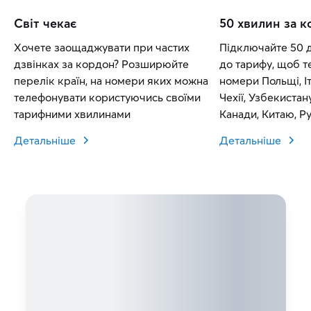
Світ чекає
50 хвилин за 
Хочете заощаджувати при частих
Підключайте 50 
дзвінках за кордон? Розширюйте
до тарифу, щоб т
перелік країн, на номери яких можна
номери Польщі, Іт
телефонувати користуючись своїми
Чехії, Узбекистан
тарифними хвилинами
Канади, Китаю, Рум
Словаччини.
Детальніше
Детальніше