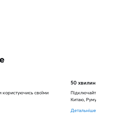
е
50 хвилин за кордон
и користуючись своїми
Підключайте 50 додаткових
Китаю, Румунії, Індії та Сл
Детальніше