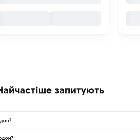
Найчастіше запитують
рдон?
рдон?