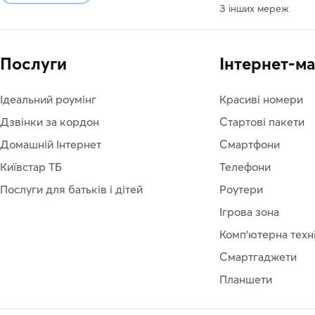
З інших мереж
Послуги
Інтернет-м
Ідеальний роумінг
Красиві номери
Дзвінки за кордон
Стартові пакети
Домашній Інтернет
Смартфони
Київстар ТБ
Телефони
Послуги для батьків і дітей
Роутери
Ігрова зона
Комп'ютерна техн
Смартгаджети
Планшети