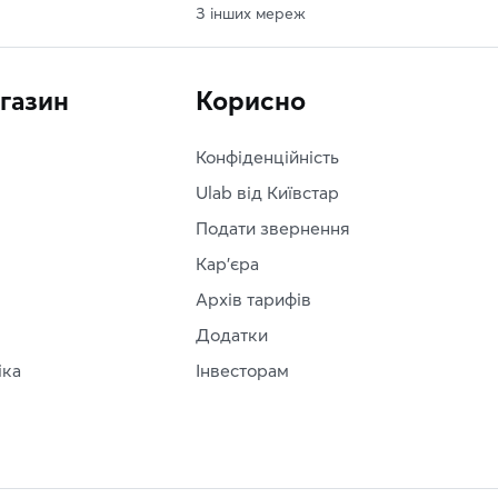
З інших мереж
агазин
Корисно
Конфіденційність
Ulab від Київстар
Подати звернення
Кар'єра
Архів тарифів
Додатки
іка
Інвесторам