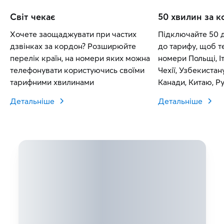
Світ чекає
50 хвилин за 
Хочете заощаджувати при частих
Підключайте 50 
дзвінках за кордон? Розширюйте
до тарифу, щоб т
перелік країн, на номери яких можна
номери Польщі, Іт
телефонувати користуючись своїми
Чехії, Узбекистан
тарифними хвилинами
Канади, Китаю, Рум
Словаччини.
Детальніше
Детальніше