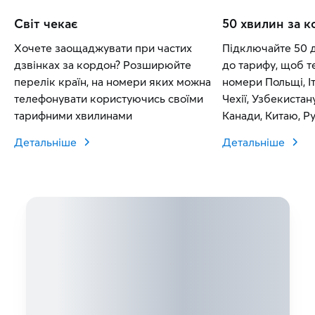
Світ чекає
50 хвилин за 
Хочете заощаджувати при частих
Підключайте 50 
дзвінках за кордон? Розширюйте
до тарифу, щоб т
перелік країн, на номери яких можна
номери Польщі, Іт
телефонувати користуючись своїми
Чехії, Узбекистан
тарифними хвилинами
Канади, Китаю, Рум
Словаччини.
Детальніше
Детальніше