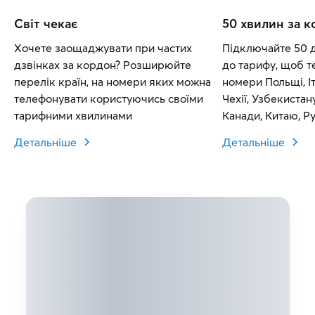
Світ чекає
50 хвилин за 
Хочете заощаджувати при частих
Підключайте 50 
дзвінках за кордон? Розширюйте
до тарифу, щоб т
перелік країн, на номери яких можна
номери Польщі, Іт
телефонувати користуючись своїми
Чехії, Узбекистан
тарифними хвилинами
Канади, Китаю, Рум
Словаччини.
Детальніше
Детальніше