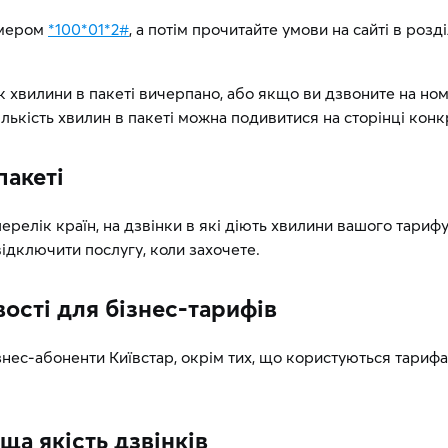
омером
*100*01*2#
, а потім прочитайте умови на сайті в розд
 хвилини в пакеті вичерпано, або якщо ви дзвоните на номе
ількість хвилин в пакеті можна подивитися на сторінці конк
пакеті
елік країн, на дзвінки в які діють хвилини вашого тарифу
відключити послугу, коли захочете.
вості для бізнес-тарифів
знес-абоненти Київстар, окрім тих, що користуються тарифа
а якість дзвінків