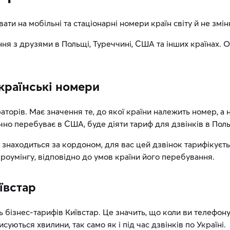
ати на мобільні та стаціонарні номери країн світу й не зм
ння з друзями в Польщі, Туреччині, США та інших країнах. 
українські номери
торів. Має значення те, до якої країни належить номер, а 
чно перебуває в США, буде діяти тариф для дзвінків в Пол
 знаходиться за кордоном, для вас цей дзвінок тарифікуєть
 роумінгу, відповідно до умов країни його перебування.
ївстар
ь бізнес-тарифів Київстар. Це значить, що коли ви телефону
уються хвилини, так само як і під час дзвінків по Україні.