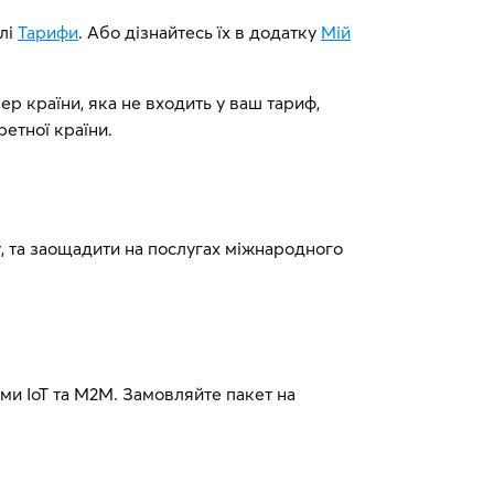
ілі
Тарифи
. Або дізнайтесь їх в додатку
Мій
р країни, яка не входить у ваш тариф,
ретної країни.
, та заощадити на послугах міжнародного
ми IoT та М2М. Замовляйте пакет на