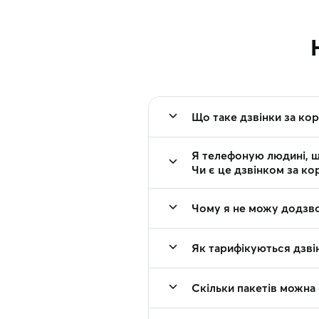
Що таке дзвінки за ко
Я телефоную людині, щ
Чи є це дзвінком за ко
Чому я не можу додзво
Як тарифікуються дзвін
Скільки пакетів можна