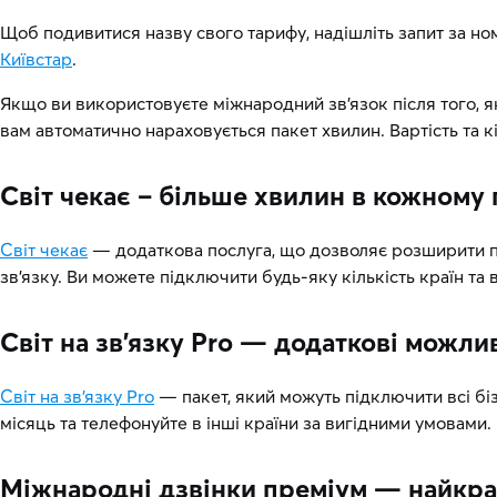
Щоб подивитися назву свого тарифу, надішліть запит за н
Київстар
.
Якщо ви використовуєте міжнародний зв’язок після того, як
вам автоматично нараховується пакет хвилин. Вартість та к
Світ чекає – більше хвилин в кожному 
Світ чекає
— додаткова послуга, що дозволяє розширити пер
зв’язку. Ви можете підключити будь-яку кількість країн та 
Світ на зв’язку Pro — додаткові можли
Світ на зв’язку Pro
— пакет, який можуть підключити всі бі
місяць та телефонуйте в інші країни за вигідними умовами.
Міжнародні дзвінки преміум — найкращ