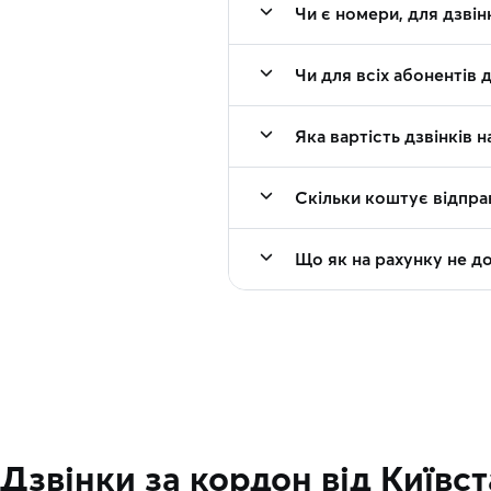
Чи є номери, для дзвін
Чи для всіх абонентів 
Яка вартість дзвінків 
Скільки коштує відпра
Що як на рахунку не д
Дзвінки за кордон від Київс