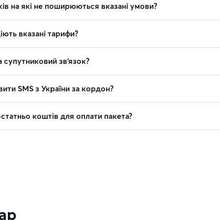
ків на які не поширюються вказані умови?
діють вказані тарифи?
на супутниковий зв’язок?
вити SMS з України за кордон?
остатньо коштів для оплати пакета?
тар