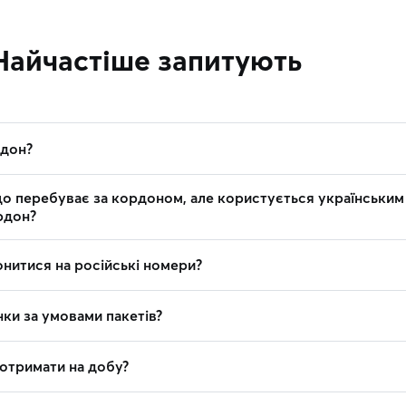
Найчастіше запитують
рдон?
о перебуває за кордоном, але користується українським
рдон?
нитися на російські номери?
ки за умовами пакетів?
 отримати на добу?