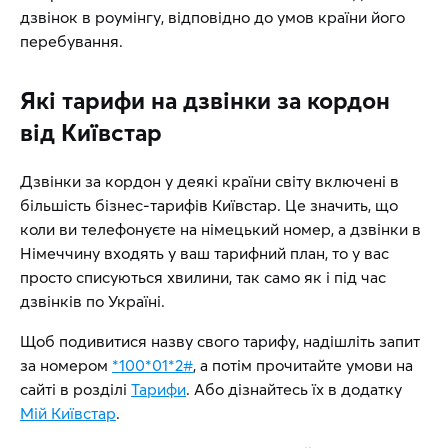
дзвінок в роумінгу, відповідно до умов країни його
перебування.
Які тарифи на дзвінки за кордон
від Київстар
Дзвінки за кордон у деякі країни світу включені в
більшість бізнес-тарифів Київстар. Це значить, що
коли ви телефонуєте на німецький номер, а дзвінки в
Німеччину входять у ваш тарифний план, то у вас
просто списуються хвилини, так само як і під час
дзвінків по Україні.
Щоб подивитися назву свого тарифу, надішліть запит
за номером
*100*01*2#
, а потім прочитайте умови на
сайті в розділі
Тарифи
. Або дізнайтесь їх в додатку
Мій Київстар
.