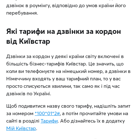
дзвінок в роумінгу, відповідно до умов країни його
перебування.
Які тарифи на дзвінки за кордон
від Київстар
Дзвінки за кордон у деякі країни світу включені в
більшість бізнес-тарифів Київстар. Це значить, що
коли ви телефонуєте на німецький номер, а дзвінки в
Німеччину входять у ваш тарифний план, то у вас
просто списуються хвилини, так само як і під час
дзвінків по Україні.
Щоб подивитися назву свого тарифу, надішліть запит
за номером
*100*01*2#
, а потім прочитайте умови на
сайті в розділі
Тарифи
. Або дізнайтесь їх в додатку
Мій Київстар
.