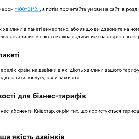
омером
*100*01*2#
, а потім прочитайте умови на сайті в розд
 хвилини в пакеті вичерпано, або якщо ви дзвоните на номе
ількість хвилин в пакеті можна подивитися на сторінці конк
пакеті
елік країн, на дзвінки в які діють хвилини вашого тарифу
відключити послугу, коли захочете.
вості для бізнес-тарифів
знес-абоненти Київстар, окрім тих, що користуються тарифа
а якість дзвінків