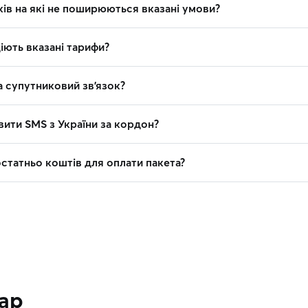
ків на які не поширюються вказані умови?
діють вказані тарифи?
на супутниковий зв’язок?
вити SMS з України за кордон?
остатньо коштів для оплати пакета?
тар