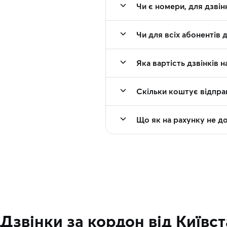
Чи є номери, для дзвін
Чи для всіх абонентів 
Яка вартість дзвінків 
Скільки коштує відпра
Що як на рахунку не д
Дзвінки за кордон від Київс