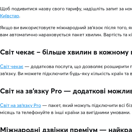
Щоб подивитися назву свого тарифу, надішліть запит за н
Київстар
.
Якщо ви використовуєте міжнародний зв’язок після того, як
вам автоматично нараховується пакет хвилин. Вартість та к
Світ чекає – більше хвилин в кожному 
Світ чекає
— додаткова послуга, що дозволяє розширити пер
зв’язку. Ви можете підключити будь-яку кількість країн та 
Світ на зв’язку Pro — додаткові можли
Світ на зв’язку Pro
— пакет, який можуть підключити всі бі
місяць та телефонуйте в інші країни за вигідними умовами.
Міжнародні дзвінки преміум — найкращ