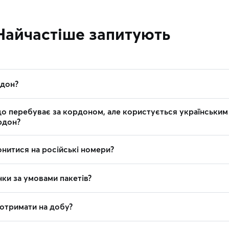
Найчастіше запитують
рдон?
о перебуває за кордоном, але користується українським
рдон?
нитися на російські номери?
ки за умовами пакетів?
 отримати на добу?