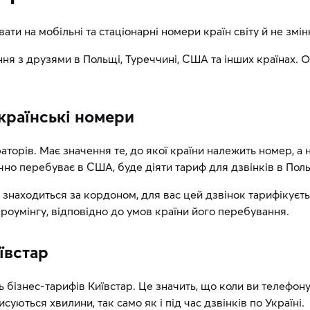
ати на мобільні та стаціонарні номери країн світу й не зм
ння з друзями в Польщі, Туреччині, США та інших країнах. 
українські номери
торів. Має значення те, до якої країни належить номер, а 
чно перебуває в США, буде діяти тариф для дзвінків в Пол
 знаходиться за кордоном, для вас цей дзвінок тарифікуєть
 роумінгу, відповідно до умов країни його перебування.
ївстар
ь бізнес-тарифів Київстар. Це значить, що коли ви телефону
уються хвилини, так само як і під час дзвінків по Україні.