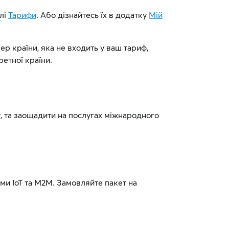
ілі
Тарифи
. Або дізнайтесь їх в додатку
Мій
р країни, яка не входить у ваш тариф,
ретної країни.
, та заощадити на послугах міжнародного
ми IoT та М2М. Замовляйте пакет на