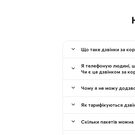
Що таке дзвінки за ко
Я телефоную людині, щ
Чи є це дзвінком за ко
Чому я не можу додзво
Як тарифікуються дзвін
Скільки пакетів можна