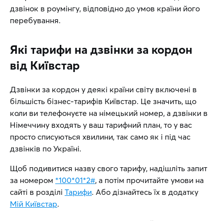
дзвінок в роумінгу, відповідно до умов країни його
перебування.
Які тарифи на дзвінки за кордон
від Київстар
Дзвінки за кордон у деякі країни світу включені в
більшість бізнес-тарифів Київстар. Це значить, що
коли ви телефонуєте на німецький номер, а дзвінки в
Німеччину входять у ваш тарифний план, то у вас
просто списуються хвилини, так само як і під час
дзвінків по Україні.
Щоб подивитися назву свого тарифу, надішліть запит
за номером
*100*01*2#
, а потім прочитайте умови на
сайті в розділі
Тарифи
. Або дізнайтесь їх в додатку
Мій Київстар
.