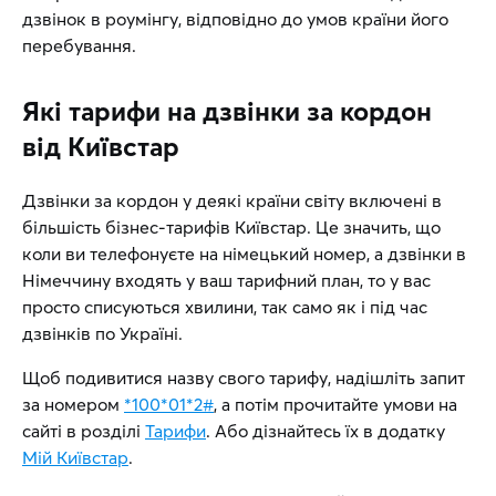
дзвінок в роумінгу, відповідно до умов країни його
перебування.
Які тарифи на дзвінки за кордон
від Київстар
Дзвінки за кордон у деякі країни світу включені в
більшість бізнес-тарифів Київстар. Це значить, що
коли ви телефонуєте на німецький номер, а дзвінки в
Німеччину входять у ваш тарифний план, то у вас
просто списуються хвилини, так само як і під час
дзвінків по Україні.
Щоб подивитися назву свого тарифу, надішліть запит
за номером
*100*01*2#
, а потім прочитайте умови на
сайті в розділі
Тарифи
. Або дізнайтесь їх в додатку
Мій Київстар
.