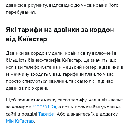
дзвінок в роумінгу, відповідно до умов країни його
перебування.
Які тарифи на дзвінки за кордон
від Київстар
Дзвінки за кордон у деякі країни світу включені в
більшість бізнес-тарифів Київстар. Це значить, що
коли ви телефонуєте на німецький номер, а дзвінки в
Німеччину входять у ваш тарифний план, то у вас
просто списуються хвилини, так само як і під час
дзвінків по Україні.
Щоб подивитися назву свого тарифу, надішліть запит
за номером
*100*01*2#
, а потім прочитайте умови на
сайті в розділі
Тарифи
. Або дізнайтесь їх в додатку
Мій Київстар
.