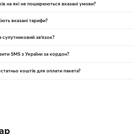
ків на які не поширюються вказані умови?
діють вказані тарифи?
на супутниковий зв’язок?
вити SMS з України за кордон?
остатньо коштів для оплати пакета?
тар