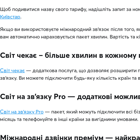
Щоб подивитися назву свого тарифу, надішліть запит за н
Київстар
.
Якщо ви використовуєте міжнародний зв’язок після того, як
вам автоматично нараховується пакет хвилин. Вартість та к
Світ чекає – більше хвилин в кожному 
Світ чекає
— додаткова послуга, що дозволяє розширити пер
зв’язку. Ви можете підключити будь-яку кількість країн та 
Світ на зв’язку Pro — додаткові можли
Світ на зв’язку Pro
— пакет, який можуть підключити всі бі
місяць та телефонуйте в інші країни за вигідними умовами.
Міжнародні дзвінки преміум — найкращ