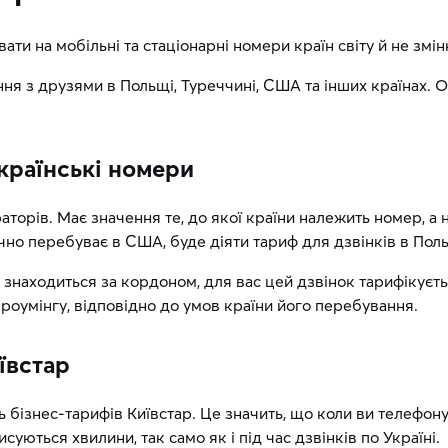
ати на мобільні та стаціонарні номери країн світу й не зм
ння з друзями в Польщі, Туреччині, США та інших країнах. 
українські номери
торів. Має значення те, до якої країни належить номер, а 
чно перебуває в США, буде діяти тариф для дзвінків в Пол
 знаходиться за кордоном, для вас цей дзвінок тарифікуєть
 роумінгу, відповідно до умов країни його перебування.
ївстар
ь бізнес-тарифів Київстар. Це значить, що коли ви телефону
уються хвилини, так само як і під час дзвінків по Україні.