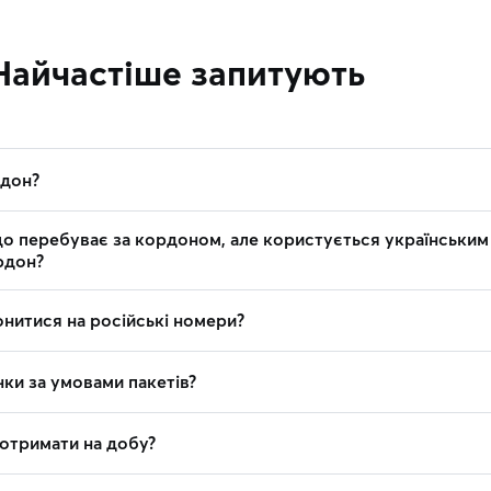
Найчастіше запитують
рдон?
о перебуває за кордоном, але користується українським
рдон?
нитися на російські номери?
ки за умовами пакетів?
 отримати на добу?