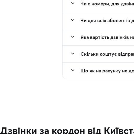
Чи є номери, для дзвін
Чи для всіх абонентів 
Яка вартість дзвінків 
Скільки коштує відпра
Що як на рахунку не д
Дзвінки за кордон від Київс