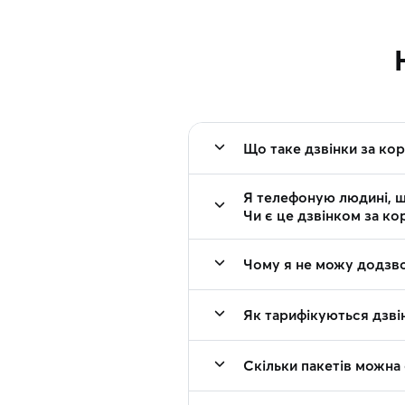
Що таке дзвінки за ко
Я телефоную людині, щ
Чи є це дзвінком за ко
Чому я не можу додзво
Як тарифікуються дзвін
Скільки пакетів можна