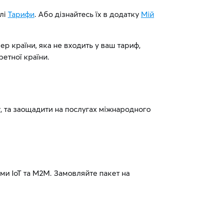
ілі
Тарифи
. Або дізнайтесь їх в додатку
Мій
р країни, яка не входить у ваш тариф,
ретної країни.
, та заощадити на послугах міжнародного
ми IoT та М2М. Замовляйте пакет на