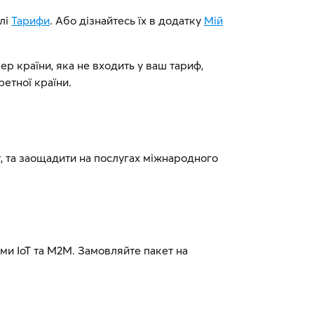
ілі
Тарифи
. Або дізнайтесь їх в додатку
Мій
р країни, яка не входить у ваш тариф,
ретної країни.
, та заощадити на послугах міжнародного
ми IoT та М2М. Замовляйте пакет на