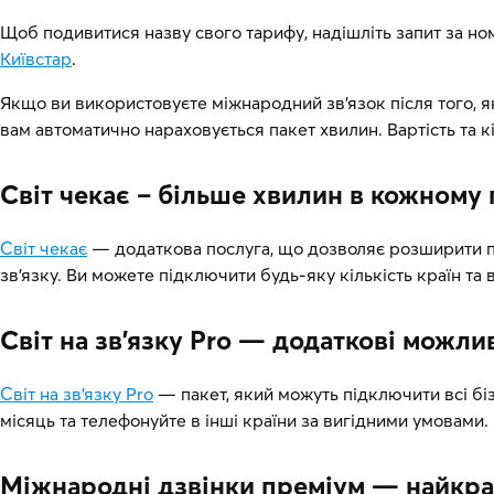
Щоб подивитися назву свого тарифу, надішліть запит за н
Київстар
.
Якщо ви використовуєте міжнародний зв’язок після того, як
вам автоматично нараховується пакет хвилин. Вартість та к
Світ чекає – більше хвилин в кожному 
Світ чекає
— додаткова послуга, що дозволяє розширити пер
зв’язку. Ви можете підключити будь-яку кількість країн та 
Світ на зв’язку Pro — додаткові можли
Світ на зв’язку Pro
— пакет, який можуть підключити всі бі
місяць та телефонуйте в інші країни за вигідними умовами.
Міжнародні дзвінки преміум — найкращ