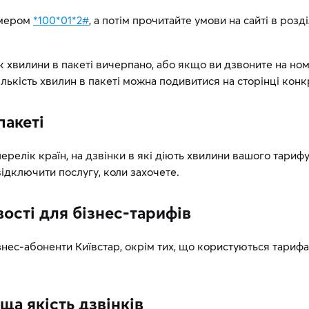
омером
*100*01*2#
, а потім прочитайте умови на сайті в розд
 хвилини в пакеті вичерпано, або якщо ви дзвоните на номе
ількість хвилин в пакеті можна подивитися на сторінці конк
пакеті
елік країн, на дзвінки в які діють хвилини вашого тарифу
відключити послугу, коли захочете.
вості для бізнес-тарифів
знес-абоненти Київстар, окрім тих, що користуються тарифа
а якість дзвінків