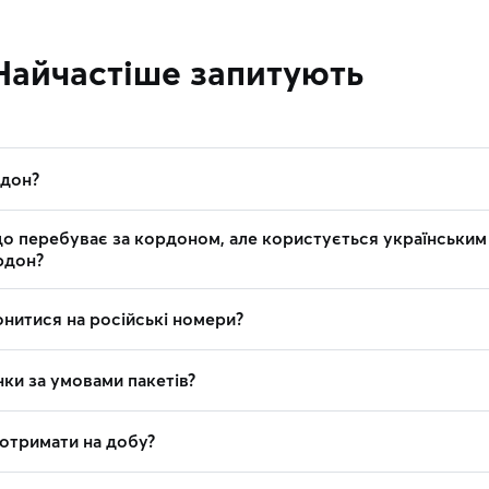
Найчастіше запитують
рдон?
о перебуває за кордоном, але користується українським
рдон?
нитися на російські номери?
ки за умовами пакетів?
 отримати на добу?