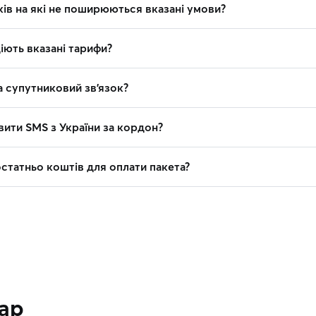
ків на які не поширюються вказані умови?
діють вказані тарифи?
на супутниковий зв’язок?
вити SMS з України за кордон?
остатньо коштів для оплати пакета?
тар