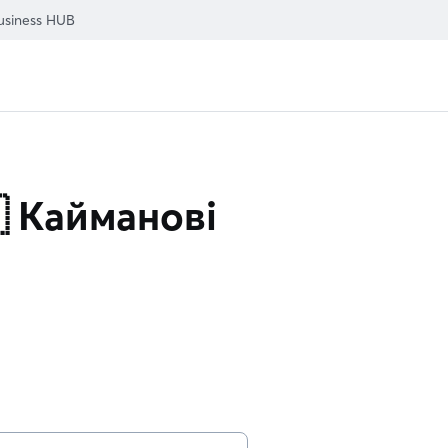
usiness HUB
 Кайманові