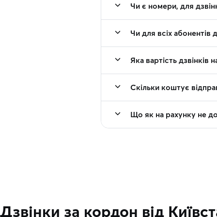
Чи є номери, для дзвін
Чи для всіх абонентів 
Яка вартість дзвінків 
Скільки коштує відпра
Що як на рахунку не д
Дзвінки за кордон від Київс