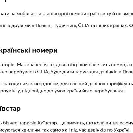
ати на мобільні та стаціонарні номери країн світу й не зм
ння з друзями в Польщі, Туреччині, США та інших країнах. 
українські номери
торів. Має значення те, до якої країни належить номер, а 
чно перебуває в США, буде діяти тариф для дзвінків в Пол
 знаходиться за кордоном, для вас цей дзвінок тарифікуєть
 роумінгу, відповідно до умов країни його перебування.
ївстар
ь бізнес-тарифів Київстар. Це значить, що коли ви телефону
уються хвилини, так само як і під час дзвінків по Україні.