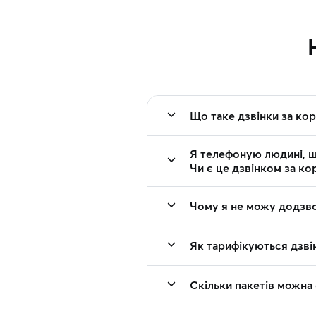
Що таке дзвінки за ко
Я телефоную людині, щ
Чи є це дзвінком за ко
Чому я не можу додзво
Як тарифікуються дзвін
Скільки пакетів можна