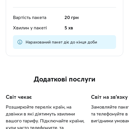
Вартість пакета
20 грн
Хвилин у пакеті
5 хв
Нарахований пакет діє до кінця доби
Додаткові послуги
Світ чекає
Світ на зв'язку
Розширюйте перелік країн, на
Замовляйте пакет
дзвінки в які діятимуть хвилини
та телефонуйте в 
вашого тарифу. Підключайте країни,
вигідними умовам
куди часто телефонуєте, та