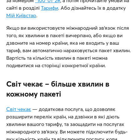
за номером
*100*01*2#
, а потім прочитайте умови на
сайті в розділі
Тарифи
. Або дізнайтесь їх в додатку
Мій Київстар
.
Якщо ви використовуєте міжнародний зв’язок після
того, як хвилини в пакеті вичерпано, або якщо ви
дзвоните на номер країни, яка не входить у ваш
тариф, вам автоматично нараховується пакет хвилин.
Вартість та кількість хвилин в пакеті можна
подивитися на сторінці конкретної країни.
Світ чекає – більше хвилин в
кожному пакеті
Світ чекає
— додаткова послуга, що дозволяє
розширити перелік країн, на дзвінки в які діють
хвилини вашого тарифу, та заощадити на послугах
міжнародного зв’язку. Ви можете підключити будь-
яку кількість країн та відключити послугу, коли